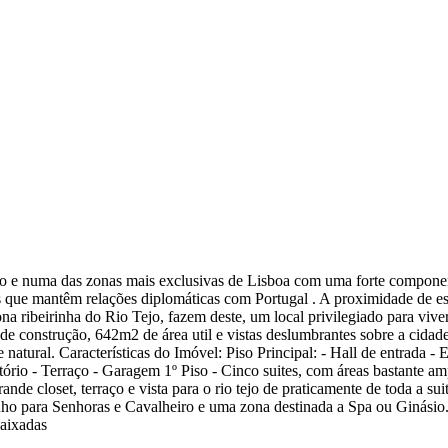
lo e numa das zonas mais exclusivas de Lisboa com uma forte component
 que mantêm relações diplomáticas com Portugal . A proximidade de escol
na ribeirinha do Rio Tejo, fazem deste, um local privilegiado para viv
de construção, 642m2 de área util e vistas deslumbrantes sobre a cidade
natural. Características do Imóvel: Piso Principal: - Hall de entrada - 
itório - Terraço - Garagem 1º Piso - Cinco suites, com áreas bastante am
nde closet, terraço e vista para o rio tejo de praticamente de toda a sui
ho para Senhoras e Cavalheiro e uma zona destinada a Spa ou Ginásio. Est
baixadas