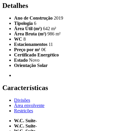
Detalhes
Ano de Construção
2019
Tipologia
6
Área Útil (m²)
642 m²
Área Bruta (m²)
986 m²
WC
8
Estacionamentos
11
Preço por m²
0€
Certificado Energético
Estado
Novo
Orientação Solar
Características
Divisões
Área envolvente
Restrições
W.C. Suite
-
W.C. Suite
-