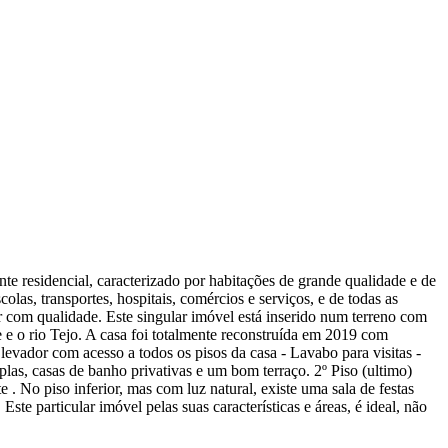
e residencial, caracterizado por habitações de grande qualidade e de
as, transportes, hospitais, comércios e serviços, e de todas as
er com qualidade. Este singular imóvel está inserido num terreno com
 e o rio Tejo. A casa foi totalmente reconstruída em 2019 com
Elevador com acesso a todos os pisos da casa - Lavabo para visitas -
plas, casas de banho privativas e um bom terraço. 2º Piso (ultimo)
te . No piso inferior, mas com luz natural, existe uma sala de festas
e particular imóvel pelas suas características e áreas, é ideal, não