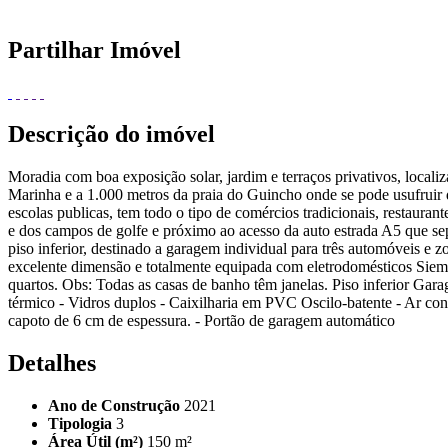
Partilhar Imóvel
Descrição do imóvel
Moradia com boa exposição solar, jardim e terraços privativos, locali
Marinha e a 1.000 metros da praia do Guincho onde se pode usufruir d
escolas publicas, tem todo o tipo de comércios tradicionais, restaura
e dos campos de golfe e próximo ao acesso da auto estrada A5 que sep
piso inferior, destinado a garagem individual para três automóveis e z
excelente dimensão e totalmente equipada com eletrodomésticos Sieme
quartos. Obs: Todas as casas de banho têm janelas. Piso inferior Gara
térmico - Vidros duplos - Caixilharia em PVC Oscilo-batente - Ar con
capoto de 6 cm de espessura. - Portão de garagem automático
Detalhes
Ano de Construção
2021
Tipologia
3
Área Útil (m²)
150 m²