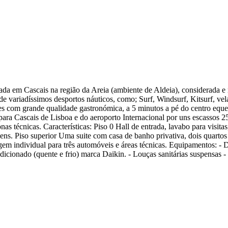
zada em Cascais na região da Areia (ambiente de Aldeia), considerada e
e variadíssimos desportos náuticos, como; Surf, Windsurf, Kitsurf, vel
ntes com grande qualidade gastronómica, a 5 minutos a pé do centro equ
ara Cascais de Lisboa e do aeroporto Internacional por uns escassos 2
onas técnicas. Características: Piso 0 Hall de entrada, lavabo para visi
ns. Piso superior Uma suite com casa de banho privativa, dois quartos
gem individual para três automóveis e áreas técnicas. Equipamentos: - D
dicionado (quente e frio) marca Daikin. - Louças sanitárias suspensas 